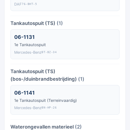
DAF
76-BHT-5
Tankautospuit (TS)
(1)
06-1131
1e Tankautospuit
Mercedes-Benz
BT-BZ-34
Tankautospuit (TS)
(bos-/duinbrandbestrijding)
(1)
06-1141
1e Tankautospuit (Terreinvaardig)
Mercedes-Benz
BN-HP-26
Waterongevallen materieel
(2)