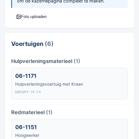
om de kazernepagina compleet te maken.
Foto uploaden
Voertuigen
(6)
Hulpverleningsmaterieel
(1)
06-1171
Hulpverleningsvoertuig met Kraan
MAN
BX-SG-24
Redmaterieel
(1)
06-1151
Hoogwerker