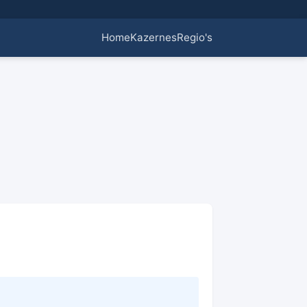
Home
Kazernes
Regio's