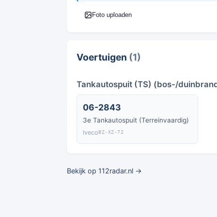
Foto uploaden
Voertuigen
(1)
Tankautospuit (TS) (bos-/duinbrand
06-2843
3e Tankautospuit (Terreinvaardig)
Iveco
BZ-XZ-72
Bekijk op 112radar.nl →