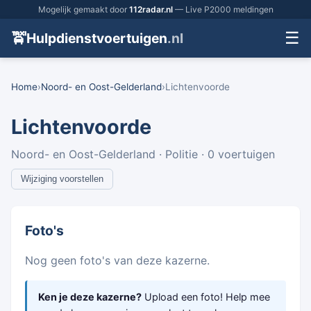
Mogelijk gemaakt door
112radar.nl
— Live P2000 meldingen
☰
🚖
Hulpdienstvoertuigen
.nl
Home
›
Noord- en Oost-Gelderland
›
Lichtenvoorde
Lichtenvoorde
Noord- en Oost-Gelderland · Politie · 0 voertuigen
Wijziging voorstellen
Foto's
Nog geen foto's van deze kazerne.
Ken je deze kazerne?
Upload een foto! Help mee