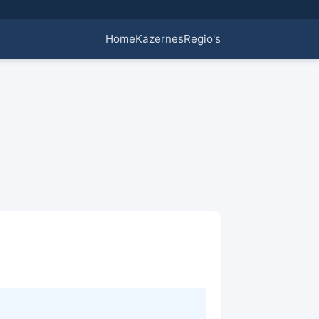
Home
Kazernes
Regio's