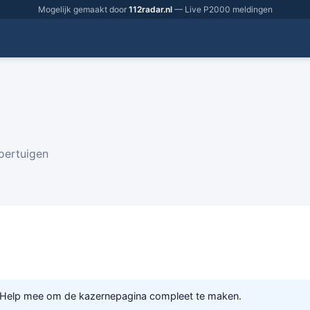
Mogelijk gemaakt door
112radar.nl
— Live P2000 meldingen
voertuigen
 Help mee om de kazernepagina compleet te maken.