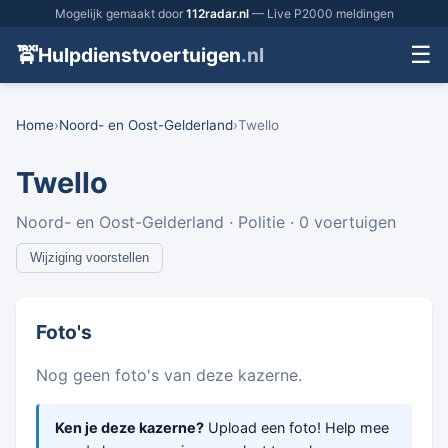
Mogelijk gemaakt door
112radar.nl
— Live P2000 meldingen
☰
🚖
Hulpdienstvoertuigen
.nl
Home
›
Noord- en Oost-Gelderland
›
Twello
Twello
Noord- en Oost-Gelderland · Politie · 0 voertuigen
Wijziging voorstellen
Foto's
Nog geen foto's van deze kazerne.
Ken je deze kazerne?
Upload een foto! Help mee