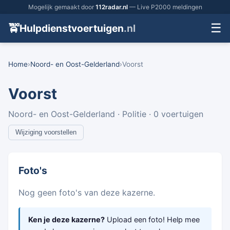
Mogelijk gemaakt door
112radar.nl
— Live P2000 meldingen
☰
🚖
Hulpdienstvoertuigen
.nl
Home
›
Noord- en Oost-Gelderland
›
Voorst
Voorst
Noord- en Oost-Gelderland · Politie · 0 voertuigen
Wijziging voorstellen
Foto's
Nog geen foto's van deze kazerne.
Ken je deze kazerne?
Upload een foto! Help mee