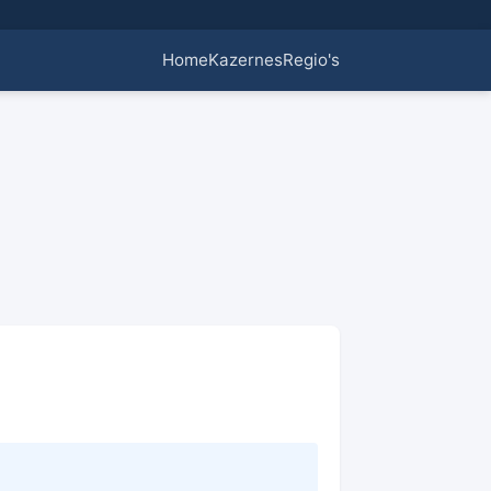
Home
Kazernes
Regio's