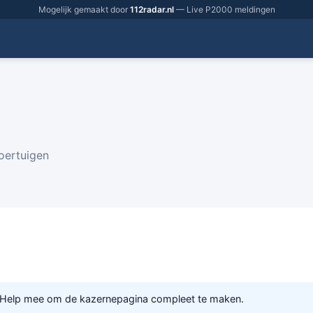
Mogelijk gemaakt door
112radar.nl
— Live P2000 meldingen
voertuigen
 Help mee om de kazernepagina compleet te maken.