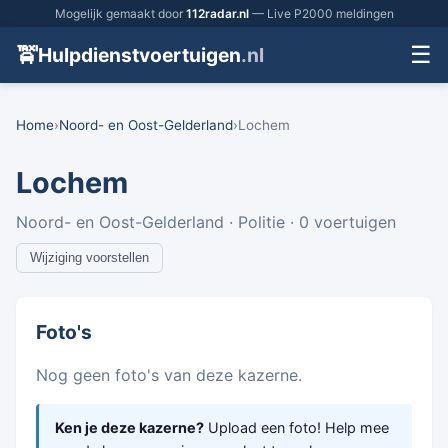
Mogelijk gemaakt door
112radar.nl
— Live P2000 meldingen
☰
🚖
Hulpdienstvoertuigen
.nl
Home
›
Noord- en Oost-Gelderland
›
Lochem
Lochem
Noord- en Oost-Gelderland · Politie · 0 voertuigen
Wijziging voorstellen
Foto's
Nog geen foto's van deze kazerne.
Ken je deze kazerne?
Upload een foto! Help mee