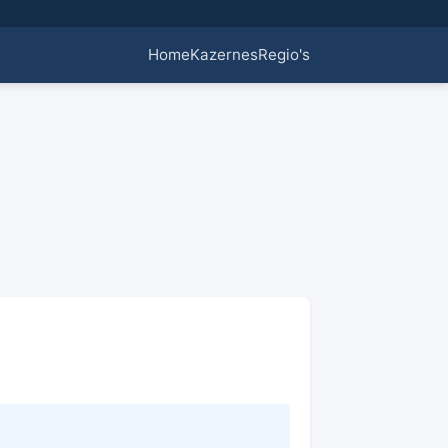
Home
Kazernes
Regio's