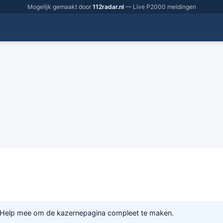
Mogelijk gemaakt door
112radar.nl
— Live P2000 meldingen
 Help mee om de kazernepagina compleet te maken.