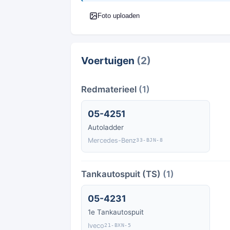
Foto uploaden
Voertuigen
(2)
Redmaterieel
(1)
05-4251
Autoladder
Mercedes-Benz
33-BJN-8
Tankautospuit (TS)
(1)
05-4231
1e Tankautospuit
Iveco
21-BXN-5