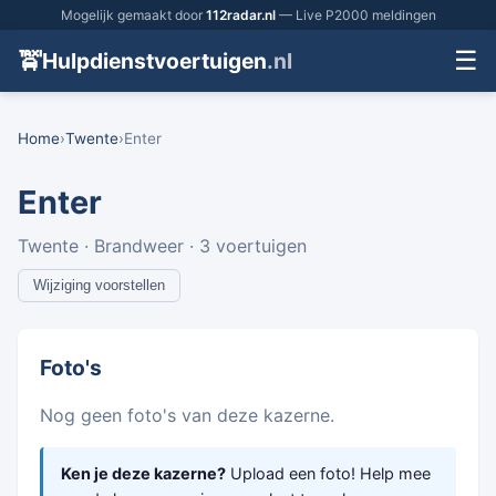
Mogelijk gemaakt door
112radar.nl
— Live P2000 meldingen
☰
🚖
Hulpdienstvoertuigen
.nl
Home
›
Twente
›
Enter
Enter
Twente · Brandweer · 3 voertuigen
Wijziging voorstellen
Foto's
Nog geen foto's van deze kazerne.
Ken je deze kazerne?
Upload een foto! Help mee