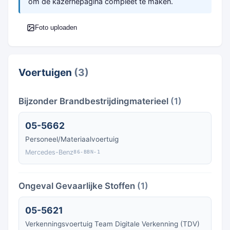
om de kazernepagina compleet te maken.
Foto uploaden
Voertuigen
(3)
Bijzonder Brandbestrijdingmaterieel
(1)
05-5662
Personeel/Materiaalvoertuig
Mercedes-Benz
86-BBN-1
Ongeval Gevaarlijke Stoffen
(1)
05-5621
Verkenningsvoertuig Team Digitale Verkenning (TDV)