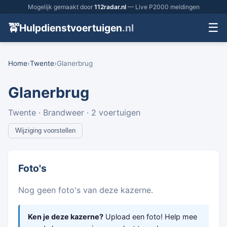
Mogelijk gemaakt door
112radar.nl
— Live P2000 meldingen
☰
🚖
Hulpdienstvoertuigen
.nl
Home
›
Twente
›
Glanerbrug
Glanerbrug
Twente · Brandweer · 2 voertuigen
Wijziging voorstellen
Foto's
Nog geen foto's van deze kazerne.
Ken je deze kazerne?
Upload een foto! Help mee