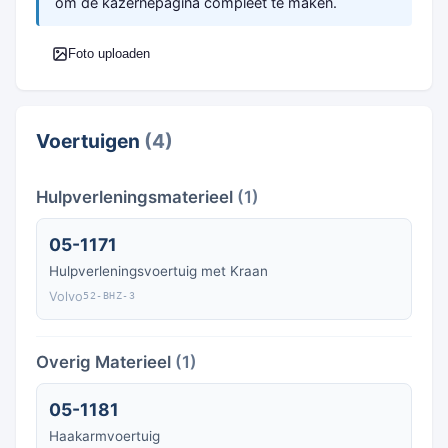
om de kazernepagina compleet te maken.
Foto uploaden
Voertuigen
(4)
Hulpverleningsmaterieel
(1)
05-1171
Hulpverleningsvoertuig met Kraan
Volvo
52-BHZ-3
Overig Materieel
(1)
05-1181
Haakarmvoertuig