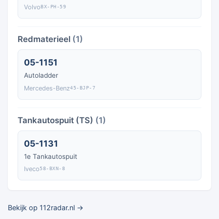
Volvo
BX-PH-59
Redmaterieel
(1)
05-1151
Autoladder
Mercedes-Benz
45-BJP-7
Tankautospuit (TS)
(1)
05-1131
1e Tankautospuit
Iveco
58-BXN-8
Bekijk op 112radar.nl →