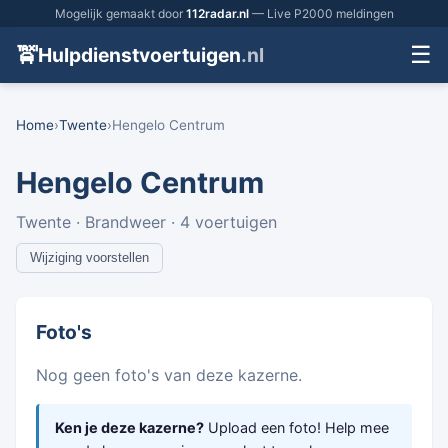
Mogelijk gemaakt door
112radar.nl
— Live P2000 meldingen
☰
🚖
Hulpdienstvoertuigen
.nl
Home
›
Twente
›
Hengelo Centrum
Hengelo Centrum
Twente · Brandweer · 4 voertuigen
Wijziging voorstellen
Foto's
Nog geen foto's van deze kazerne.
Ken je deze kazerne?
Upload een foto! Help mee