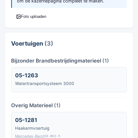
om de kazernepagina compleet te maken.
Foto uploaden
Voertuigen
(3)
Bijzonder Brandbestrijdingmaterieel
(1)
05-1263
Watertransportsysteem 3000
Overig Materieel
(1)
05-1281
Haakarmvoertuig
Mercedes-Benz
08-BHZ-9