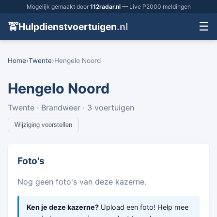
Mogelijk gemaakt door
112radar.nl
— Live P2000 meldingen
☰
🚖
Hulpdienstvoertuigen
.nl
Home
›
Twente
›
Hengelo Noord
Hengelo Noord
Twente · Brandweer · 3 voertuigen
Wijziging voorstellen
Foto's
Nog geen foto's van deze kazerne.
Ken je deze kazerne?
Upload een foto! Help mee