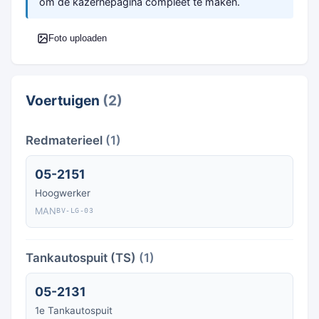
om de kazernepagina compleet te maken.
Foto uploaden
Voertuigen
(2)
Redmaterieel
(1)
05-2151
Hoogwerker
MAN
BV-LG-03
Tankautospuit (TS)
(1)
05-2131
1e Tankautospuit