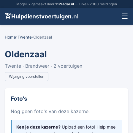
Mogelijk gemaakt door
112radar.nl
— Live P2000 meldingen
☰
🚖
Hulpdienstvoertuigen
.nl
Home
›
Twente
›
Oldenzaal
Oldenzaal
Twente · Brandweer · 2 voertuigen
Wijziging voorstellen
Foto's
Nog geen foto's van deze kazerne.
Ken je deze kazerne?
Upload een foto! Help mee