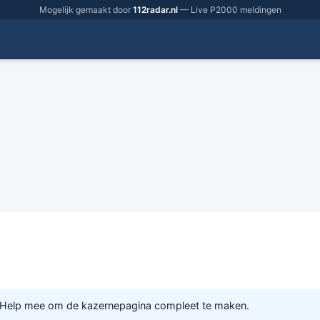
Mogelijk gemaakt door
112radar.nl
— Live P2000 meldingen
 Help mee om de kazernepagina compleet te maken.