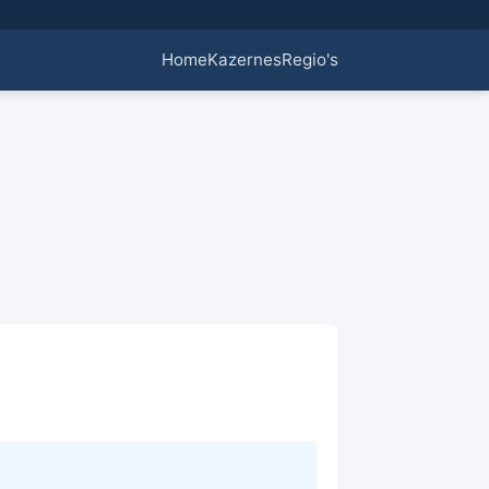
Home
Kazernes
Regio's