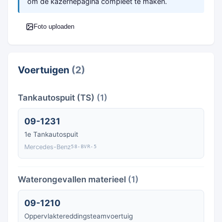
om de kazernepagina compleet te maken.
Foto uploaden
Voertuigen
(2)
Tankautospuit (TS)
(1)
09-1231
1e Tankautospuit
Mercedes-Benz
58-BVR-5
Waterongevallen materieel
(1)
09-1210
Oppervlaktereddingsteamvoertuig