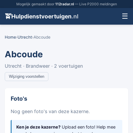
Mogelijk gemaakt door
112radar.nl
— Live P2000 meldingen
☰
🚖
Hulpdienstvoertuigen
.nl
Home
›
Utrecht
›
Abcoude
Abcoude
Utrecht · Brandweer · 2 voertuigen
Wijziging voorstellen
Foto's
Nog geen foto's van deze kazerne.
Ken je deze kazerne?
Upload een foto! Help mee