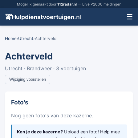
Mogelijk gemaakt door
112radar.nl
— Live P2000 meldingen
☰
🚖
Hulpdienstvoertuigen
.nl
Home
›
Utrecht
›
Achterveld
Achterveld
Utrecht · Brandweer · 3 voertuigen
Wijziging voorstellen
Foto's
Nog geen foto's van deze kazerne.
Ken je deze kazerne?
Upload een foto! Help mee