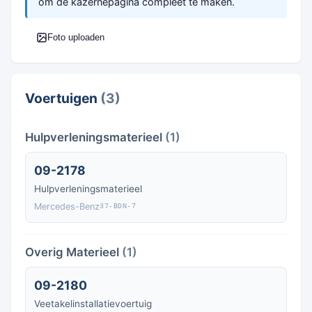
om de kazernepagina compleet te maken.
Foto uploaden
Voertuigen
(3)
Hulpverleningsmaterieel
(1)
09-2178
Hulpverleningsmaterieel
Mercedes-Benz
37-BDN-7
Overig Materieel
(1)
09-2180
Veetakelinstallatievoertuig