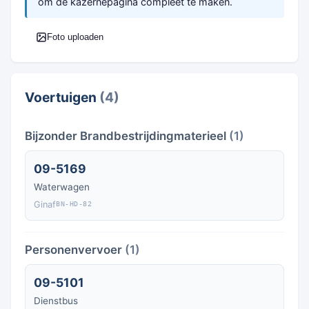
om de kazernepagina compleet te maken.
Foto uploaden
Voertuigen
(4)
Bijzonder Brandbestrijdingmaterieel
(1)
09-5169
Waterwagen
Ginaf
BN-HD-82
Personenvervoer
(1)
09-5101
Dienstbus