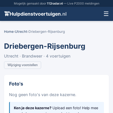
Mogelijk gemaakt door
112radar.nl
— Live P2000 meldingen
☰
🚖
Hulpdienstvoertuigen
.nl
Home
›
Utrecht
›
Driebergen-Rijsenburg
Driebergen-Rijsenburg
Utrecht · Brandweer · 4 voertuigen
Wijziging voorstellen
Foto's
Nog geen foto's van deze kazerne.
Ken je deze kazerne?
Upload een foto! Help mee